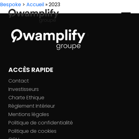
Bespoke
>
Accueil
»
2023
ACCÈS RAPIDE
Contact
Investisseurs
Charte Ethique
Règlement Intérieur
Mentions légales
Politique de confidentialité
Politique de cookies